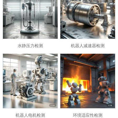
水静压力检测
机器人减速器检测
机器人电机检测
环境适应性检测