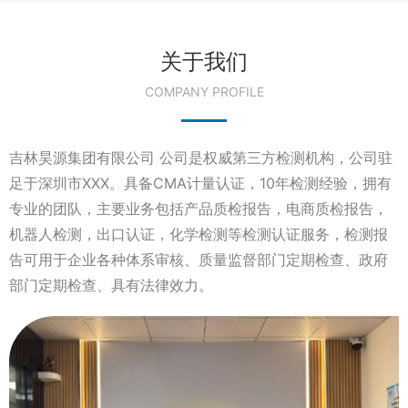
关于我们
COMPANY PROFILE
吉林昊源集团有限公司 公司是权威第三方检测机构，公司驻
足于深圳市XXX。具备CMA计量认证，10年检测经验，拥有
专业的团队，主要业务包括产品质检报告，电商质检报告，
机器人检测，出口认证，化学检测等检测认证服务，检测报
告可用于企业各种体系审核、质量监督部门定期检查、政府
部门定期检查、具有法律效力。