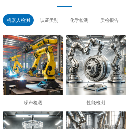
机器人检测
认证类别
化学检测
质检报告
噪声检测
性能检测