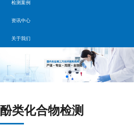
检测案例
资讯中心
关于我们
酚类化合物检测