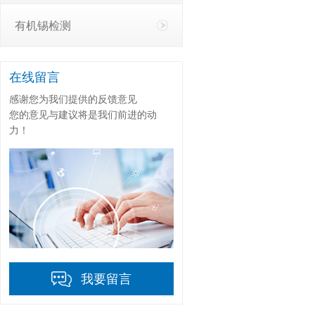
有机锡检测
在线留言
感谢您为我们提供的反馈意见
您的意见与建议将是我们前进的动
力！
我要留言