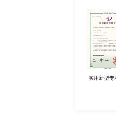
- 进口商、零售商
5. 品牌信誉：
- 符合法规的产品
六、检测认证周期
- 常规周期：5-7
- 加急服务：可缩短
七、检测认证所需资
1. 产品信息：
- 产品名称、型号、
实用新型专利证书
实用新型
2. 样品要求：
- 成品或代表性材
3. 技术文件：
- 生产工艺说明、
4. 申请表：