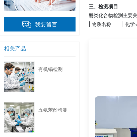
三、检测项目
酚类化合物检测主要
| 物质名称 | 化学
我要留言
|--------------------|
| 双酚A（BPA） | 
相关产品
| 苯酚 | C6H5
| 壬基酚（NP） | 
| 辛基酚（OP） | 
有机锡检测
| 对叔丁基苯酚 | C
| 2,4-二氯苯酚 | C
四、标准与法规
五氨苯酚检测
1. 国际/欧盟法规：
- 欧盟REACH法
- 欧盟食品接触材料法
- 欧盟化妆品法规（E