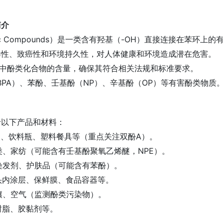
简介
lic Compounds）是一类含有羟基（-OH）直接连接在苯
毒性、致癌性和环境持久性，对人体健康和环境造成潜在危害。
品中酚类化合物的含量，确保其符合相关法规和标准要求。
（BPA）、苯酚、壬基酚（NP）、辛基酚（OP）等有害酚类物质
于以下产品和材料：
包装、饮料瓶、塑料餐具等（重点关注双酚A）。
鞋类、家纺（可能含有壬基酚聚氧乙烯醚，NPE）。
、染发剂、护肤品（可能含有苯酚）。
罐头内涂层、保鲜膜、食品容器等。
土壤、空气（监测酚类污染物）。
、树脂、胶黏剂等。