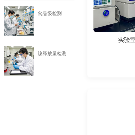
2. 美国法规：
食品级检测
- FDA 21 CF
- CPSIA：限制儿
3. 中国标准：
实验室
实
- GB 9685-2
- GB 18401-
镍释放量检测
五、为何需要酚类化
1. 法律强制要求：
- 进入欧盟、美国、
2. 健康与安全：
- 防止酚类化合物
3. 环境保护：
- 减少酚类化合物
4. 市场准入：