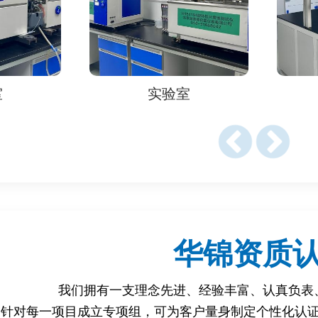
R：限制双酚A（BPA）在食品接触材料中的使用。
童产品中双酚A（BPA）的含量。
验室
实验室
016：食品接触材料中双酚A（BPA）的迁移限值。
2010：纺织品中壬基酚（NP）和辛基酚（OP）的限值。
合物检测认证？
中国等市场必须符合相关法规（如REACH、FDA、GB标准）
通过食品、化妆品等途径进入人体，造成健康危害。
华锦资质
对水体、土壤和空气的污染。
我们拥有一支理念先进、经验丰富、认真负表
针对每一项目成立专项组，可为客户量身制定个性化认