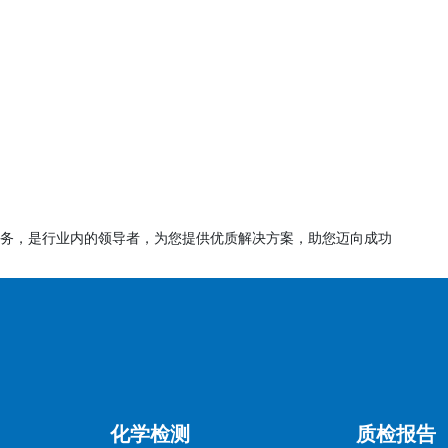
如双酚A、壬基酚）、目标市场（如欧盟、美国）。
国对酚类化合物的限制种类和限值不同，需针对性检测。
期更新（如新增限制物质），需及时跟踪。
谱-质谱联用（GC-MS）、高效液相色谱（HPLC）等。
务，是行业内的领导者，为您提供优质解决方案，助您迈向成功
供材料符合性声明（DoC）或检测报告。
测是确保产品安全性和合规性的重要环节，企业需根据目标市场
025资质的实验室进行检测认证，以确保合规性和市场竞争力。
化学检测
质检报告