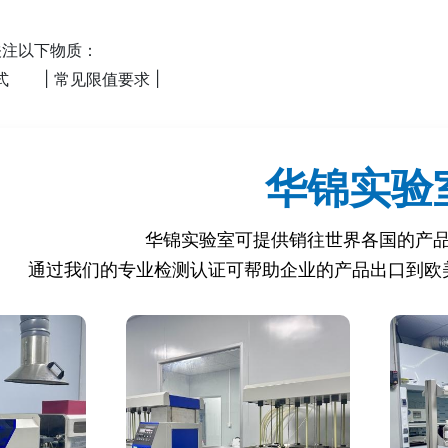
关注以下物质：
式 | 常见限值要求 |
------------------|------------------|
C15H16O2 | ≤0.6mg/kg（欧盟食品接触材料） |
OH | ≤1mg/kg（化妆品） |
华锦实验
C15H24O | ≤0.1%（纺织品） |
C14H22O | ≤0.1%（纺织品） |
华锦实验室可提供销往世界各国的产
10H14O | ≤0.1%（化妆品） |
通过我们的专业检测认证可帮助企业的产品出口到欧
6H4Cl2O | ≤0.1mg/L（饮用水） |
规：限制壬基酚（NP）和壬基酚聚氧乙烯醚（NPE）的使用。
规（EU）No 10/2011：限制双酚A（BPA）的迁移量。
C）No 1223/2009：限制苯酚和对叔丁基苯酚的使用。