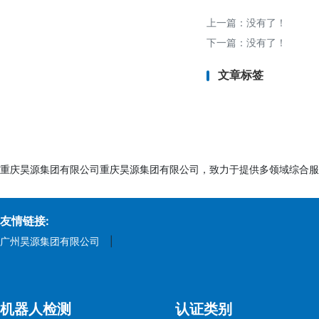
- 填写检测项目（
上一篇：没有了！
八、注意事项
下一篇：没有了！
1. 区域性差异：
文章标签
- 欧盟、美国、中
2. 动态更新：
- 法规和标准会定
3. 测试方法：
- 常用方法为气相色
重庆昊源集团有限公司重庆昊源集团有限公司，致力于提供多领域综合服
4. 供应链管理：
- 要求上游供应商提
友情链接:
广州昊源集团有限公司
|
总结：酚类化合物检
议选择具备ISO 17
机器人检测
认证类别