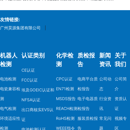
友情链接:
广州昊源集团有限公司
|
机器人
认证类别
化学检
质检报
新闻
关于
检测
测
告
资讯
我们
CE认证
电池检测
CPC认证
电商平台质
公司动
公司简
FCC认证
电瓷兼容检
EN71检测
检报告
态
介
埃及GOEIC认证和
测
MSDS报告
电子电器质
行业资
资质认
NFSA认证
电气检测
REACH检测
检报告
讯
证
出口商核实EVS认
环境适应性
RoHS检测
服装质检报
常见问
视频专
证
检测
WEEE指令
告
题
区
电池检测认证