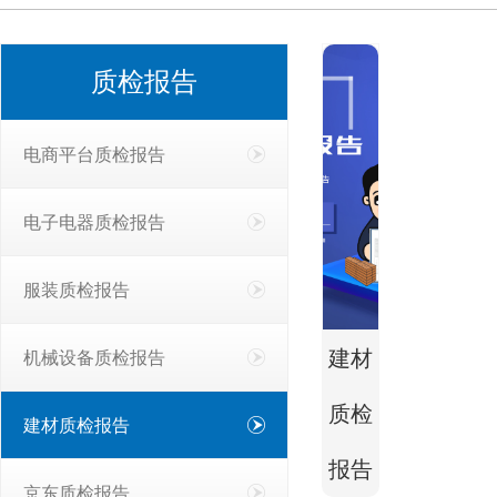
质检报告
电商平台质检报告
电子电器质检报告
服装质检报告
建材
机械设备质检报告
质检
建材质检报告
报告
京东质检报告