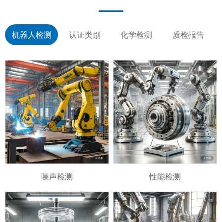
机器人检测
认证类别
化学检测
质检报告
噪声检测
性能检测