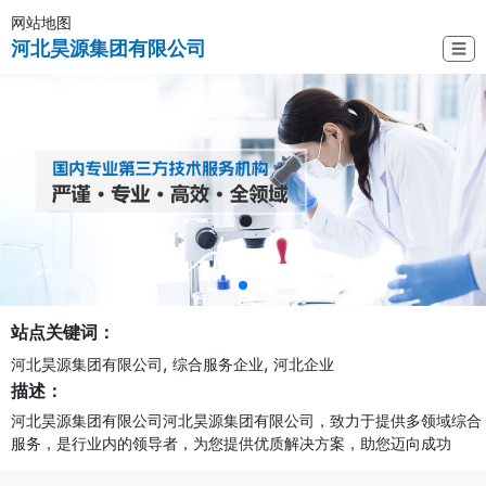
网站地图
河北昊源集团有限公司
☰
站点关键词：
,
,
河北昊源集团有限公司
综合服务企业
河北企业
描述：
河北昊源集团有限公司河北昊源集团有限公司，致力于提供多领域综合
服务，是行业内的领导者，为您提供优质解决方案，助您迈向成功