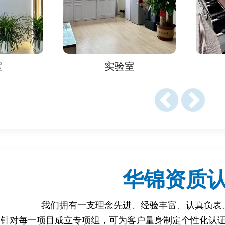
证出口商资质及产品合规性，通常需提交以下文件：
翻译成英文或目标国家语言并经公证）。
如适用）。
室
实验室
SO 9001、HACCP、ISO 22000等）。
过往出口合同、报关单等）。
明书及标签图（符合目标国家语言要求）。
由ILAC或目标国认可的实验室出具）。
微生物、重金属检测报告；电子电器需提供安全认证（如CE、I
华锦资质
C，声明产品符合进口国法规）。
我们拥有一支理念先进、经验丰富、认真负表
针对每一项目成立专项组，可为客户量身制定个性化认
质量控制计划。