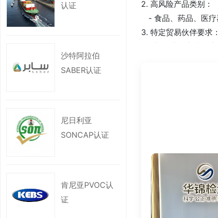
2. 高风险产品类别：
认证
- 食品、药品、医
3. 特定贸易伙伴要
- 部分进口商或政府
沙特阿拉伯
注：具体适用范围需
SABER认证
三、为何需要办理EV
1. 满足进口国法规：
- 未通过EVS认证
尼日利亚
2. 增强客户信任：
SONCAP认证
- 认证证明出口商
3. 简化清关流程：
- EVS认证文件可
4. 规避贸易风险：
肯尼亚PVOC认
- 减少因质量问题引
证