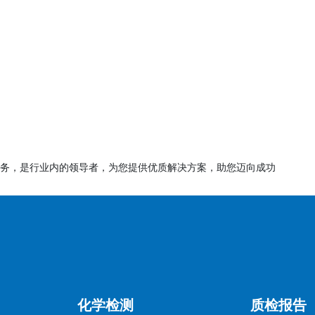
件完整性和合规性，可能要求补充材料。
）：
检查，验证生产条件与文件一致性（常见于高风险产品）。
VS认证证书或注册号，证书有效期通常为1-3年。
文件完整性、是否需要现场审核而定）。
务，是行业内的领导者，为您提供优质解决方案，助您迈向成功
认证要求差异较大，需提前确认具体法规（如埃塞俄比亚EVS与尼
标国家官方语言（如阿拉伯语、法语等），部分需公证或使馆认
如年度复审），及时应对法规变更或工厂条件变动。
化学检测
质检报告