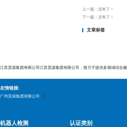
- 审核机构核查文
5. 现场审核（如需
上一篇：没有了！
- 对工厂进行现场
下一篇：没有了！
6. 颁发证书：
文章标签
- 审核通过后获得E
周期：约2-8周（视
六、注意事项
江苏昊源集团有限公司江苏昊源集团有限公司，致力于提供多领域综合服
1. 目标国差异：
- 不同国家的EVS
友情链接:
2. 语言要求：
广州昊源集团有限公司
|
- 文件需翻译成目
3. 证书维护：
- 定期更新认证（
4. 成本控制：
机器人检测
认证类别