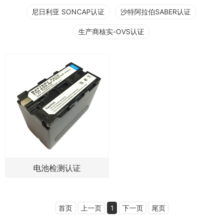
尼日利亚 SONCAP认证
沙特阿拉伯SABER认证
生产商核实-OVS认证
电池检测认证
首页
上一页
1
下一页
尾页