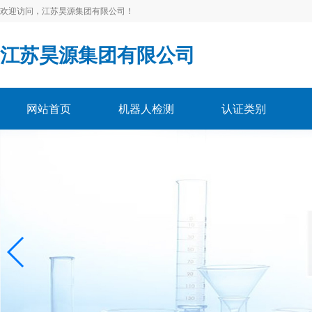
欢迎访问，江苏昊源集团有限公司！
江苏昊源集团有限公司
网站首页
机器人检测
认证类别