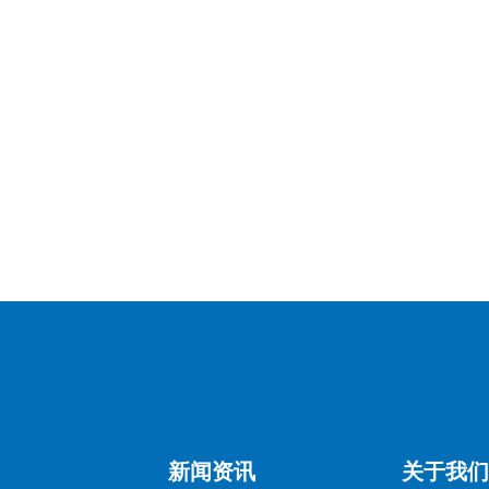
新闻资讯
关于我们