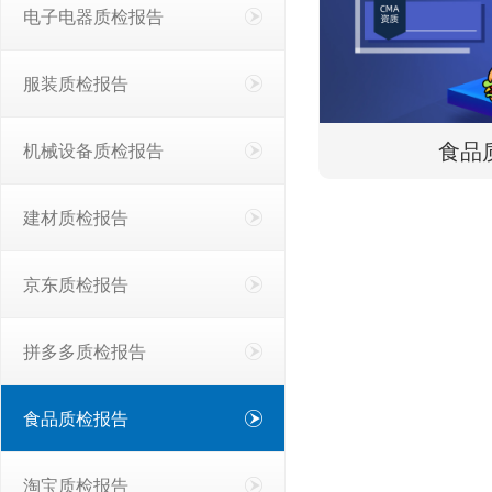
电子电器质检报告
服装质检报告
食品
机械设备质检报告
建材质检报告
京东质检报告
拼多多质检报告
食品质检报告
淘宝质检报告