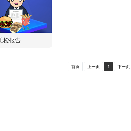
质检报告
首页
上一页
1
下一页