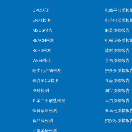
CPC认证
电商平台质检
EN71检测
电子电器质检
MSDS报告
服装质检报告
REACH检测
机械设备质检
RoHS检测
建材质检报告
WEEE指令
京东质检报告
酚类化合物检测
拼多多质检报
镉含量Cd检测
食品质检报告
甲醛检测
淘宝质检报告
邻苯二甲酸盐检测
天猫质检报告
镍释放量检测
亚马逊质检报
食品级检测
招投标质检报
五氨苯酚检测