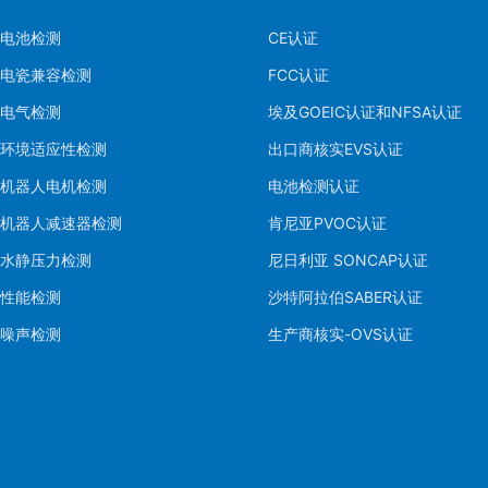
电池检测
CE认证
电瓷兼容检测
FCC认证
电气检测
埃及GOEIC认证和NFSA认证
环境适应性检测
出口商核实EVS认证
机器人电机检测
电池检测认证
机器人减速器检测
肯尼亚PVOC认证
水静压力检测
尼日利亚 SONCAP认证
性能检测
沙特阿拉伯SABER认证
噪声检测
生产商核实-OVS认证