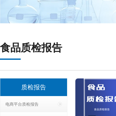
食品质检报告
质检报告
电商平台质检报告