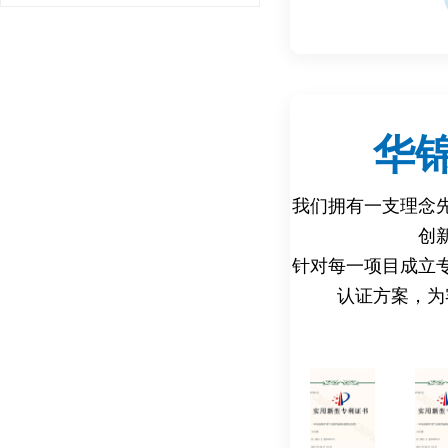
市场准入: CPC认
件。
消费者信任: CPC
者信心。
降低风险: 避免因产
华
风险。
我们拥有一支理念
六、 检测认证周期
创
CPC认证周期取决于
针对每一项目成立
素，一般为 1-2 周。
认证方案，为
七、 检测认证需要哪
产品信息: 产品名称
样品: 根据检测要求
检测申请表: 填写完