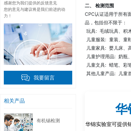
感谢您为我们提供的反馈意见
二、 检测范围
您的意见与建议将是我们前进的动
CPC认证适用于所有
力！
品，包括但不限于：
玩具: 毛绒玩具、积
儿童服装: 童装、童
儿童家具: 婴儿床、
儿童护理用品: 奶瓶
儿童文具: 蜡笔、彩
其他儿童产品: 儿童
我要留言
三、 检测项目
CPC认证的检测项目
相关产品
华
常见的检测项目包括
物理和机械性能: 小
有机锡检测
华锦实验室可提供
化学性能: 铅、镉、