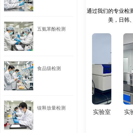
量。
易燃性: 纺织品、填
通过我们的专业检
电性能: 电动玩具的
美，日韩
标签和警告: 产品标
五氨苯酚检测
四、 标准法规
CPSIA: 消费品安全
ASTM F963: 玩具
食品级检测
16 CFR Part 130
16 CFR Part 150
16 CFR Part 16
16 CFR Part 16
镍释放量检测
室
实验室
实验室
实验室
实验室
五、 为什么要做CPC
法律要求: 美国法律要
规，并提供CPC证书