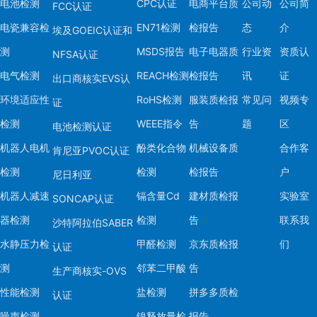
电池检测
CPC认证
电商平台质
公司动
公司简
FCC认证
电瓷兼容检
EN71检测
检报告
态
介
埃及GOEIC认证和
测
MSDS报告
电子电器质
行业资
资质认
NFSA认证
电气检测
REACH检测
检报告
讯
证
出口商核实EVS认
环境适应性
RoHS检测
服装质检报
常见问
视频专
证
检测
WEEE指令
告
题
区
电池检测认证
机器人电机
酚类化合物
机械设备质
合作客
肯尼亚PVOC认证
检测
检测
检报告
户
尼日利亚
机器人减速
镉含量Cd
建材质检报
实验室
SONCAP认证
器检测
检测
告
联系我
沙特阿拉伯SABER
水静压力检
甲醛检测
京东质检报
们
认证
测
邻苯二甲酸
告
生产商核实-OVS
性能检测
盐检测
拼多多质检
认证
噪声检测
镍释放量检
报告