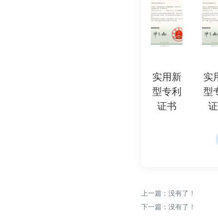
求。
其他资料: 根据具体
路图、BOM 表等。
八、 检测机构选择
选择具有 CPSC 
实用新
实用新
实用新
实用新
果的准确性和权威性
型专利
型专利
型专利
型专利
证书
证书
证书
证书
九、 注意事项
CPC证书必须基于C
果。
CPC证书必须由制造
责。
CPC证书必须随产品
上一篇：没有了！
保留检测报告和CPC
下一篇：没有了！
明。